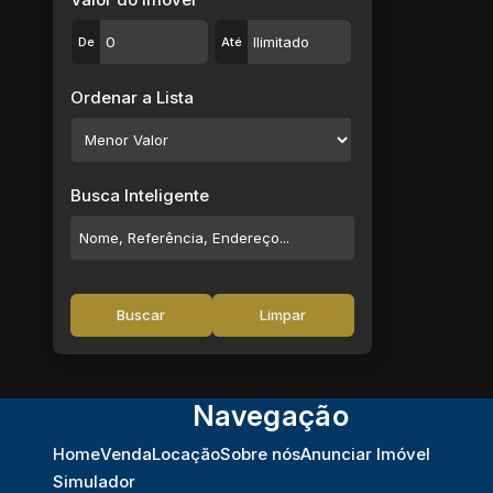
De
Até
Ordenar a Lista
Busca Inteligente
Buscar
Limpar
Navegação
Home
Venda
Locação
Sobre nós
Anunciar Imóvel
Simulador