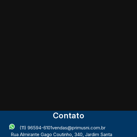
Contato
(11) 96594-6101
vendas@primusni.com.br
Rua Almirante Gago Coutinho
,
340
,
Jardim Santa