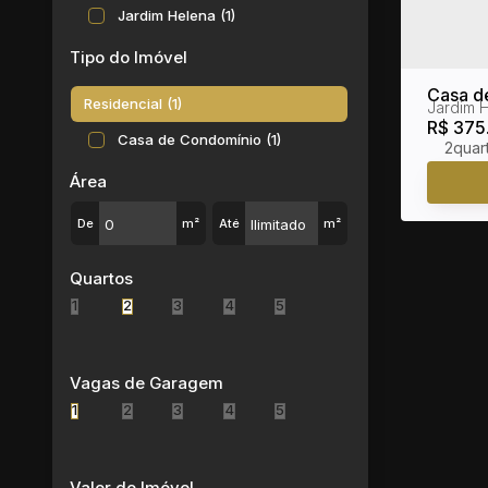
Jardim Helena (1)
Tipo do Imóvel
Casa d
Residencial (1)
Jardim 
Ferraz
R$
375
Casa de Condomínio (1)
2
Área
De
m²
Até
m²
Quartos
1
2
3
4
5
Vagas de Garagem
1
2
3
4
5
Valor do Imóvel