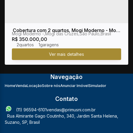
Cobertura com 2 quartos, Mogi Moderno - Mogi
Mogi Moderno
,
Mogi das Cruzes
,
São Paulo
,
Brasil
das Cruzes
R$
350.000,00
2
1
Navegação
Home
Venda
Locação
Sobre nós
Anunciar Imóvel
Simulador
Contato
(11) 96594-6101
vendas@primusni.com.br
Rua Almirante Gago Coutinho
,
340
,
Jardim Santa Helena
,
Suzano
,
SP
,
Brasil