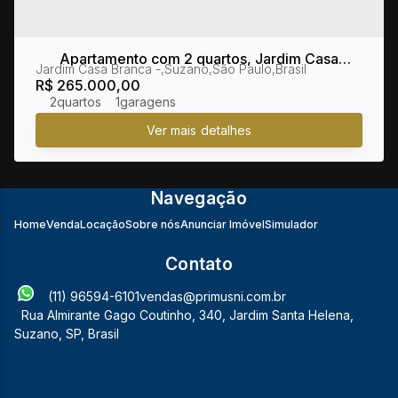
Apartamento com 2 quartos, Jardim Casa
Jardim Casa Branca
,
Suzano
,
São Paulo
,
Brasil
Branca - Suzano
R$
265.000,00
2
1
Navegação
Home
Venda
Locação
Sobre nós
Anunciar Imóvel
Simulador
Contato
(11) 96594-6101
vendas@primusni.com.br
Rua Almirante Gago Coutinho
,
340
,
Jardim Santa Helena
,
Suzano
,
SP
,
Brasil