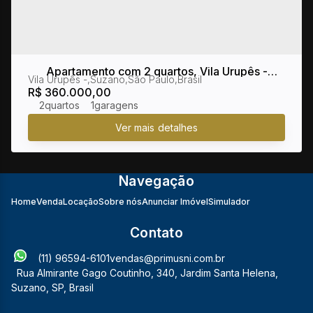
Apartamento com 2 quartos, Vila Urupês -
Vila Urupês
,
Suzano
,
São Paulo
,
Brasil
Suzano
R$
360.000,00
2
1
Navegação
Home
Venda
Locação
Sobre nós
Anunciar Imóvel
Simulador
Contato
(11) 96594-6101
vendas@primusni.com.br
Rua Almirante Gago Coutinho
,
340
,
Jardim Santa Helena
,
Suzano
,
SP
,
Brasil