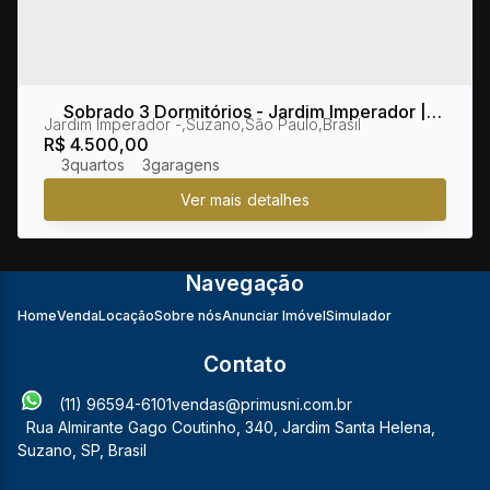
Sobrado 3 Dormitórios - Jardim Imperador |
Jardim Imperador
,
Suzano
,
São Paulo
,
Brasil
Suzano/SP
R$
4.500,00
3
3
Navegação
Home
Venda
Locação
Sobre nós
Anunciar Imóvel
Simulador
Contato
(11) 96594-6101
vendas@primusni.com.br
Rua Almirante Gago Coutinho
,
340
,
Jardim Santa Helena
,
Suzano
,
SP
,
Brasil