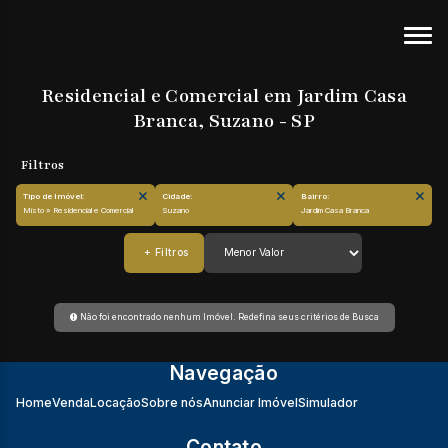
Residencial e Comercial em Jardim Casa
Branca, Suzano - SP
Tipo de Imóvel:
Cidade:
Bairro:
Misto » Residencial e Comercial
Suzano
Jardim Casa Branca
Não foi encontrado nenhum Imóvel. Redefina seus critérios de Busca
Navegação
Home
Venda
Locação
Sobre nós
Anunciar Imóvel
Simulador
Contato