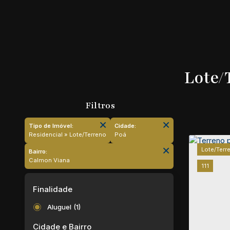
Lote/
Tipo de Imóvel:
Cidade:
Residencial » Lote/Terreno
Poá
Lote/Terr
Bairro:
Calmon Viana
111
Finalidade
Aluguel (1)
Cidade e Bairro