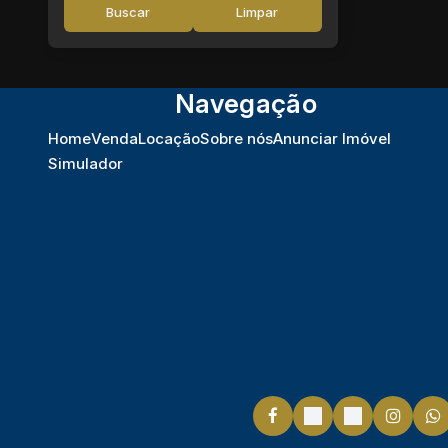
Buscar
Limpar
Navegação
Home
Venda
Locação
Sobre nós
Anunciar Imóvel
Simulador