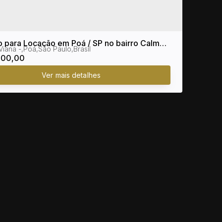
o para Locação em Poá / SP no bairro Calmon
Viana
,
Poá
,
São Paulo
,
Brasil
000,00