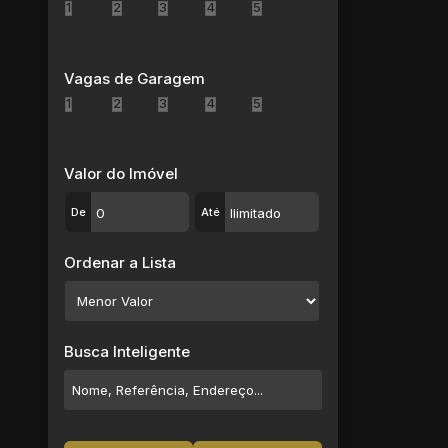
1
2
3
4
5
Vagas de Garagem
1
2
3
4
5
Valor do Imóvel
De
Até
Ordenar a Lista
Busca Inteligente