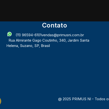
Contato
(11) 96594-6101
vendas@primusni.com.br
Rua Almirante Gago Coutinho
,
340
,
Jardim Santa
Helena
,
Suzano
,
SP
,
Brasil
@ 2025 PRIMUS NI - Todos os