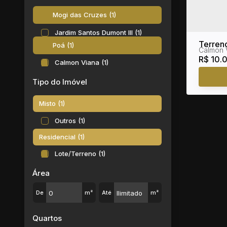
Mogi das Cruzes (1)
Jardim Santos Dumont III (1)
Terren
Poá (1)
Calmon 
Viana
R$
10.
Calmon Viana (1)
Tipo do Imóvel
Misto (1)
Outros (1)
Residencial (1)
Lote/Terreno (1)
Área
De
m²
Até
m²
Quartos