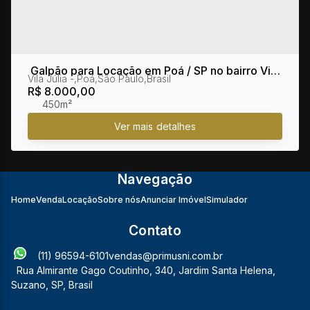
Galpão para Locação em Poá / SP no bairro Vila
Vila Júlia
,
Poá
,
São Paulo
,
Brasil
Júlia
R$
8.000,00
450m²
Navegação
Home
Venda
Locação
Sobre nós
Anunciar Imóvel
Simulador
Contato
(11) 96594-6101
vendas@primusni.com.br
Rua Almirante Gago Coutinho
,
340
,
Jardim Santa Helena
,
Suzano
,
SP
,
Brasil