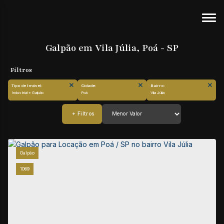
Galpão em Vila Júlia, Poá - SP
Tipo de Imóvel:
Cidade:
Bairro:
Industrial » Galpão
Poá
Vila Júlia
Galpão
1069