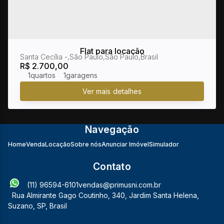
Flat para locação
Santa Cecília
,
São Paulo
,
São Paulo
,
Brasil
R$
2.700,00
1
1
Navegação
Home
Venda
Locação
Sobre nós
Anunciar Imóvel
Simulador
Contato
(11) 96594-6101
vendas@primusni.com.br
Rua Almirante Gago Coutinho
,
340
,
Jardim Santa Helena
,
Suzano
,
SP
,
Brasil