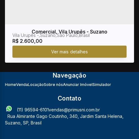
Comercial, Vila Urupês - Suzano
Vila Urupês
,
Suzano
,
São Paulo
,
Brasil
R$
2.600,00
Navegação
Home
Venda
Locação
Sobre nós
Anunciar Imóvel
Simulador
Contato
(11) 96594-6101
vendas@primusni.com.br
Rua Almirante Gago Coutinho
,
340
,
Jardim Santa Helena
,
Suzano
,
SP
,
Brasil