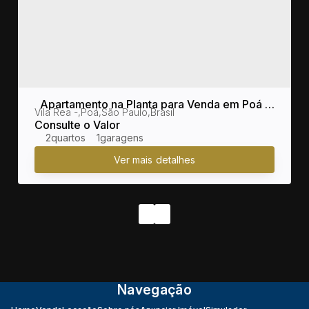
Apartamento na Planta para Venda em Poá /
sil
Vila Rea
,
Poá
,
São Paulo
,
Brasil
SP no bairro Vila Rea
Consulte o Valor
2
1
Navegação