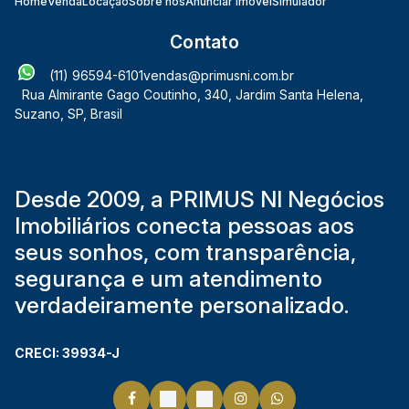
Home
Venda
Locação
Sobre nós
Anunciar Imóvel
Simulador
Contato
(11) 96594-6101
vendas@primusni.com.br
Rua Almirante Gago Coutinho
,
340
,
Jardim Santa Helena
,
Suzano
,
SP
,
Brasil
Desde 2009, a PRIMUS NI Negócios
Imobiliários conecta pessoas aos
seus sonhos, com transparência,
segurança e um atendimento
verdadeiramente personalizado.
CRECI: 39934-J