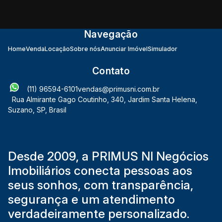
Navegação
Home
Venda
Locação
Sobre nós
Anunciar Imóvel
Simulador
Contato
(11) 96594-6101
vendas@primusni.com.br
Rua Almirante Gago Coutinho
,
340
,
Jardim Santa Helena
,
Suzano
,
SP
,
Brasil
Desde 2009, a PRIMUS NI Negócios
Imobiliários conecta pessoas aos
seus sonhos, com transparência,
segurança e um atendimento
verdadeiramente personalizado.