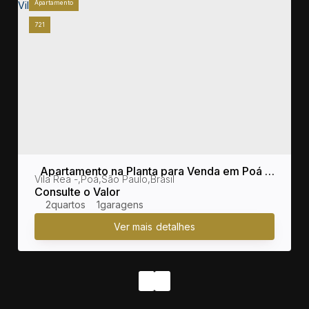
Apartamento
721
Apartamento na Planta para Venda em Poá /
sil
Vila Rea
,
Poá
,
São Paulo
,
Brasil
SP no bairro Vila Rea
Consulte o Valor
2
1