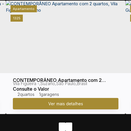
Apartamento
1325
CONTEMPORÂNEO Apartamento com 2
Vila Figueira
,
Suzano
,
São Paulo
,
Brasil
quartos, Vila Figueira - Suzano
Consulte o Valor
2
1