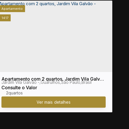
Apartamento
Apar
1417
1423
Apartamento com 2 quartos, Jardim Vila Galvão
Apar
Jardim Vila Galvão
,
Guarulhos
,
São Paulo
,
Brasil
Jard
- Guarulhos
- Mo
Consulte o Valor
Cons
2
2 