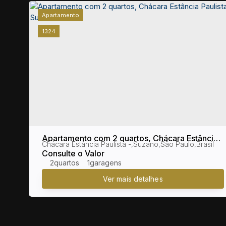
Apartamento
1324
gi
Apartamento com 2 quartos, Chácara Estância
Brasil
Chácara Estância Paulista
,
Suzano
,
São Paulo
,
Brasil
Paulista - Suzano
Consulte o Valor
2
1