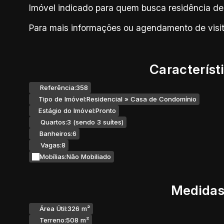
Imóvel indicado para quem busca residência de 
Para mais informações ou agendamento de visit
Característ
Referência:
358
Tipo de Imóvel:
Residencial
»
Casa de Condomínio
Estágio do Imóvel:
Pronto
Quartos:
3 (sendo 3 suítes)
Banheiros:
6
Vagas:
8
Mobílias:
Não Mobiliado
Medidas
Área Útil:
326 m²
Terreno:
508 m²