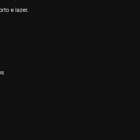
to e lazer.
os