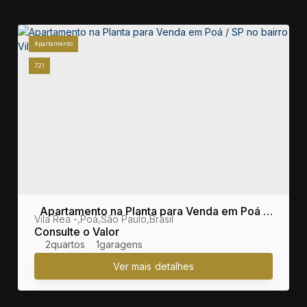
Apartamento
721
Apartamento na Planta para Venda em Poá /
sil
Vila Rea
,
Poá
,
São Paulo
,
Brasil
SP no bairro Vila Rea
Consulte o Valor
2
1