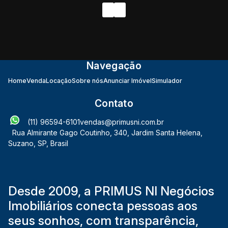
Navegação
Home
Venda
Locação
Sobre nós
Anunciar Imóvel
Simulador
Contato
(11) 96594-6101
vendas@primusni.com.br
Rua Almirante Gago Coutinho
,
340
,
Jardim Santa Helena
,
Suzano
,
SP
,
Brasil
Desde 2009, a PRIMUS NI Negócios
Imobiliários conecta pessoas aos
seus sonhos, com transparência,