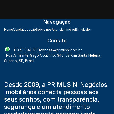
Navegação
Home
Venda
Locação
Sobre nós
Anunciar Imóvel
Simulador
Contato
(11) 96594-6101
vendas@primusni.com.br
Rua Almirante Gago Coutinho
,
340
,
Jardim Santa Helena
,
Suzano
,
SP
,
Brasil
Desde 2009, a PRIMUS NI Negócios
Imobiliários conecta pessoas aos
seus sonhos, com transparência,
segurança e um atendimento
verdadeiramente personalizado.