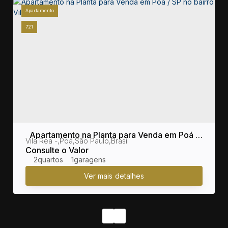
Apartamento
721
Apartamento na Planta para Venda em Poá /
sil
Vila Rea
,
Poá
,
São Paulo
,
Brasil
SP no bairro Vila Rea
Consulte o Valor
2
1