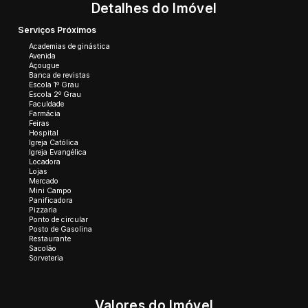
Detalhes do Imóvel
Serviços Próximos
Academias de ginástica
Avenida
Açougue
Banca de revistas
Escola 1º Grau
Escola 2º Grau
Faculdade
Farmácia
Feiras
Hospital
Igreja Católica
Igreja Evangélica
Locadora
Lojas
Mercado
Mini Campo
Panificadora
Pizzaria
Ponto de circular
Posto de Gasolina
Restaurante
Sacolão
Sorveteria
Valores do Imóvel