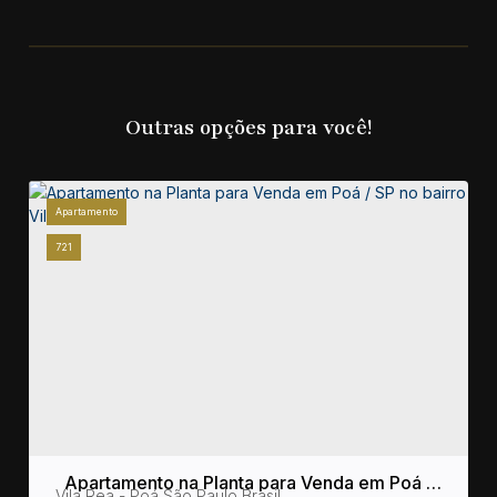
Outras opções para você!
Apartamento
721
Apartamento na Planta para Venda em Poá /
sil
Vila Rea
,
Poá
,
São Paulo
,
Brasil