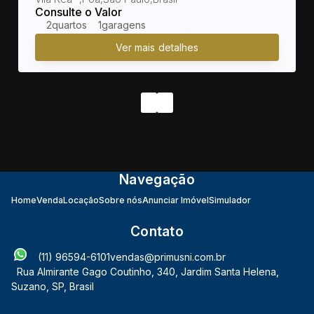
SP no bairro Vila Rea
Consulte o Valor
2
1
Navegação
Home
Venda
Locação
Sobre nós
Anunciar Imóvel
Simulador
Contato
(11) 96594-6101
vendas@primusni.com.br
Rua Almirante Gago Coutinho
,
340
,
Jardim Santa Helena
,
Suzano
,
SP
,
Brasil