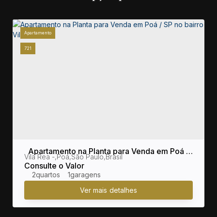
Apartamento
721
Apartamento na Planta para Venda em Poá /
sil
Vila Rea
,
Poá
,
São Paulo
,
Brasil
SP no bairro Vila Rea
Consulte o Valor
2
1