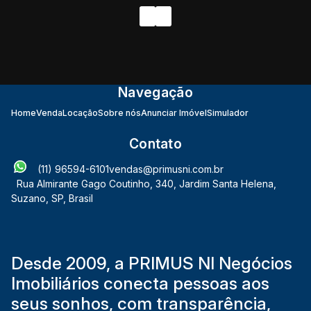
Navegação
Home
Venda
Locação
Sobre nós
Anunciar Imóvel
Simulador
Contato
(11) 96594-6101
vendas@primusni.com.br
Rua Almirante Gago Coutinho
,
340
,
Jardim Santa Helena
,
Suzano
,
SP
,
Brasil
Desde 2009, a PRIMUS NI Negócios
Imobiliários conecta pessoas aos
seus sonhos, com transparência,