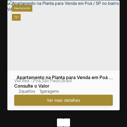
Apartamento
721
Apartamento na Planta para Venda em Poá /
sil
Vila Rea
,
Poá
,
São Paulo
,
Brasil
SP no bairro Vila Rea
Consulte o Valor
2
1