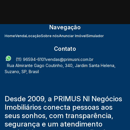
Navegação
Home
Venda
Locação
Sobre nós
Anunciar Imóvel
Simulador
Contato
(11) 96594-6101
vendas@primusni.com.br
Rua Almirante Gago Coutinho
,
340
,
Jardim Santa Helena
,
Suzano
,
SP
,
Brasil
Desde 2009, a PRIMUS NI Negócios
Imobiliários conecta pessoas aos
seus sonhos, com transparência,
segurança e um atendimento