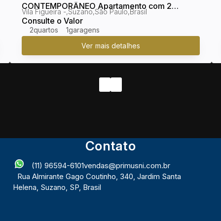
CONTEMPORÂNEO Apartamento com 2
Vila Figueira
,
Suzano
,
São Paulo
,
Brasil
quartos, Vila Figueira - Suzano
Consulte o Valor
2
1
Contato
(11) 96594-6101
vendas@primusni.com.br
Rua Almirante Gago Coutinho
,
340
,
Jardim Santa
Helena
,
Suzano
,
SP
,
Brasil