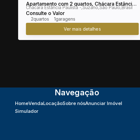
gi
Apartamento com 2 quartos, Chácara Estância
Brasil
Chácara Estância Paulista
,
Suzano
,
São Paulo
,
Brasil
Paulista - Suzano
Consulte o Valor
2
1
Navegação
Home
Venda
Locação
Sobre nós
Anunciar Imóvel
Simulador