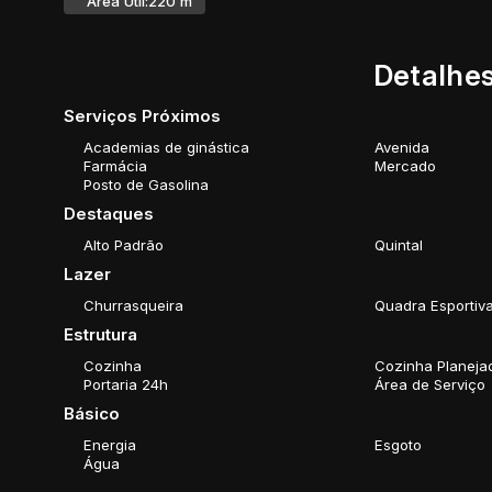
Área Útil:
220 m²
Detalhes
Serviços Próximos
Academias de ginástica
Avenida
Farmácia
Mercado
Posto de Gasolina
Destaques
Alto Padrão
Quintal
Lazer
Churrasqueira
Quadra Esportiv
Estrutura
Cozinha
Cozinha Planeja
Portaria 24h
Área de Serviço
Básico
Energia
Esgoto
Água