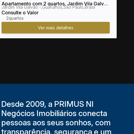
Apartamento com 2 quartos, Jardim Vila Galvão
Apar
Jardim Vila Galvão
,
Guarulhos
,
São Paulo
,
Brasil
Jard
- Guarulhos
- Mo
Consulte o Valor
Cons
2
2 
Desde 2009, a PRIMUS NI
Negócios Imobiliários conecta
pessoas aos seus sonhos, com
transparência, segurança e um