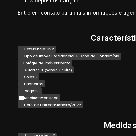
3 depósitos caução
Entre em contato para mais informações e agend
Característ
Referência:
1122
Tipo de Imóvel:
Residencial
»
Casa de Condomínio
Estágio do Imóvel:
Pronto
Quartos:
3 (sendo 1 suíte)
Salas:
2
Banheiro:
1
Vagas:
3
Mobílias:
Mobiliado
Data de Entrega:
Janeiro/2026
Medidas