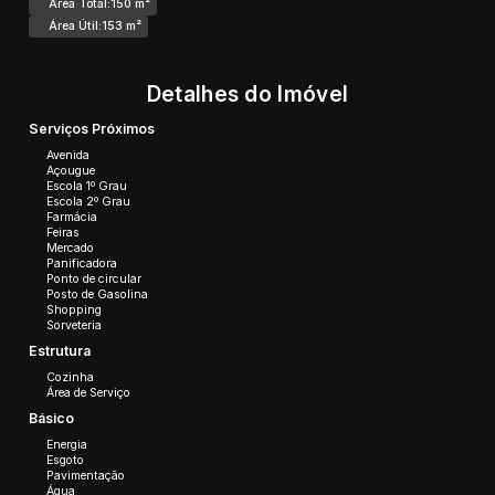
Área Total:
150 m²
Área Útil:
153 m²
Detalhes do Imóvel
Serviços Próximos
Avenida
Açougue
Escola 1º Grau
Escola 2º Grau
Farmácia
Feiras
Mercado
Panificadora
Ponto de circular
Posto de Gasolina
Shopping
Sorveteria
Estrutura
Cozinha
Área de Serviço
Básico
Energia
Esgoto
Pavimentação
Água