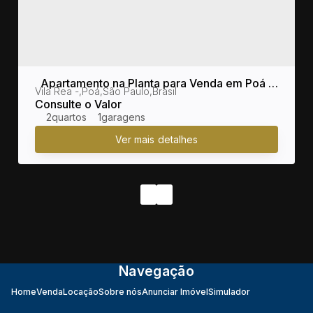
Apartamento na Planta para Venda em Poá /
sil
Vila Rea
,
Poá
,
São Paulo
,
Brasil
SP no bairro Vila Rea
Consulte o Valor
2
1
Navegação
Home
Venda
Locação
Sobre nós
Anunciar Imóvel
Simulador