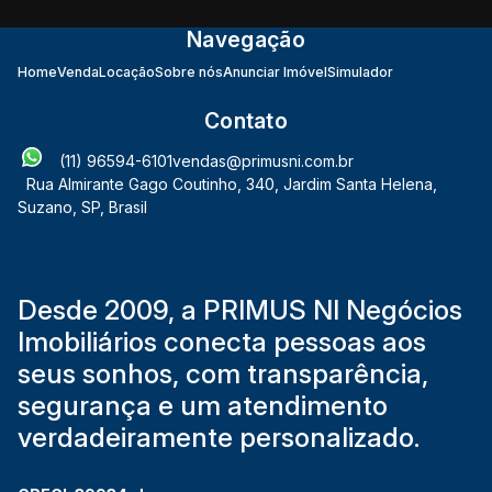
Navegação
Home
Venda
Locação
Sobre nós
Anunciar Imóvel
Simulador
Contato
(11) 96594-6101
vendas@primusni.com.br
Rua Almirante Gago Coutinho
,
340
,
Jardim Santa Helena
,
Suzano
,
SP
,
Brasil
Desde 2009, a PRIMUS NI Negócios
Imobiliários conecta pessoas aos
seus sonhos, com transparência,
segurança e um atendimento
verdadeiramente personalizado.