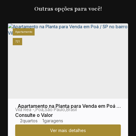
Outras opções para você!
Apartamento
721
Apartamento na Planta para Venda em Poá /
sil
Vila Rea
,
Poá
,
São Paulo
,
Brasil
SP no bairro Vila Rea
Consulte o Valor
2
1