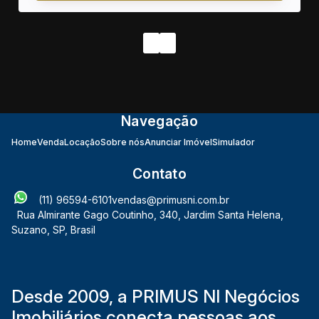
Navegação
Home
Venda
Locação
Sobre nós
Anunciar Imóvel
Simulador
Contato
(11) 96594-6101
vendas@primusni.com.br
Rua Almirante Gago Coutinho
,
340
,
Jardim Santa Helena
,
Suzano
,
SP
,
Brasil
Desde 2009, a PRIMUS NI Negócios
Imobiliários conecta pessoas aos