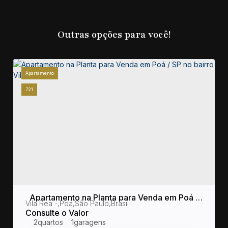
Outras opções para você!
Apartamento
721
Apartamento na Planta para Venda em Poá /
sil
Vila Rea
,
Poá
,
São Paulo
,
Brasil
SP no bairro Vila Rea
Consulte o Valor
2
1