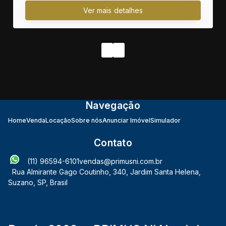
Navegação
Home
Venda
Locação
Sobre nós
Anunciar Imóvel
Simulador
Contato
(11) 96594-6101
vendas@primusni.com.br
Rua Almirante Gago Coutinho
,
340
,
Jardim Santa Helena
,
Suzano
,
SP
,
Brasil