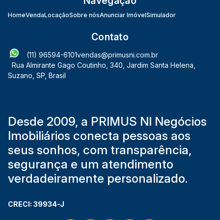
Navegação
Home
Venda
Locação
Sobre nós
Anunciar Imóvel
Simulador
Contato
(11) 96594-6101
vendas@primusni.com.br
Rua Almirante Gago Coutinho
,
340
,
Jardim Santa Helena
,
Suzano
,
SP
,
Brasil
Desde 2009, a PRIMUS NI Negócios
Imobiliários conecta pessoas aos
seus sonhos, com transparência,
segurança e um atendimento
verdadeiramente personalizado.
CRECI: 39934-J