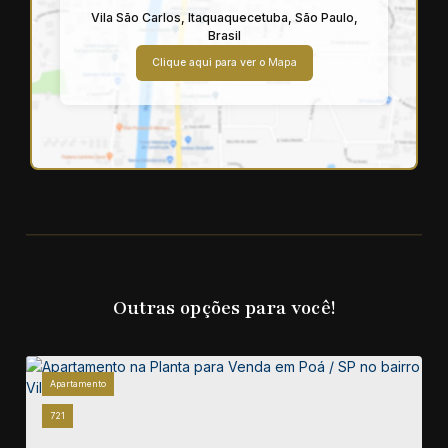
Vila São Carlos
,
Itaquaquecetuba
,
São Paulo
,
Brasil
Clique aqui para ver o
Mapa
Outras opções para você!
Apartamento
721