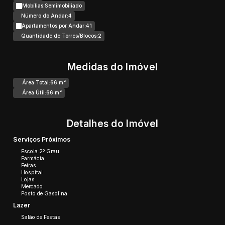
Mobílias:
Semimobiliado
Número do Andar:
4
Apartamentos por Andar:
41
Quantidade de Torres/Blocos:
2
Medidas do Imóvel
Área Total:
66 m²
Área Útil:
66 m²
Detalhes do Imóvel
Serviços Próximos
Escola 2º Grau
Farmácia
Feiras
Hospital
Lojas
Mercado
Posto de Gasolina
Lazer
Salão de Festas