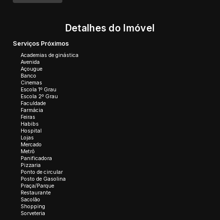
Detalhes do Imóvel
Serviços Próximos
Academias de ginástica
Avenida
Açougue
Banco
Cinemas
Escola 1º Grau
Escola 2º Grau
Faculdade
Farmácia
Feiras
Habibs
Hospital
Lojas
Mercado
Metrô
Panificadora
Pizzaria
Ponto de circular
Posto de Gasolina
Praça/Parque
Restaurante
Sacolão
Shopping
Sorveteria