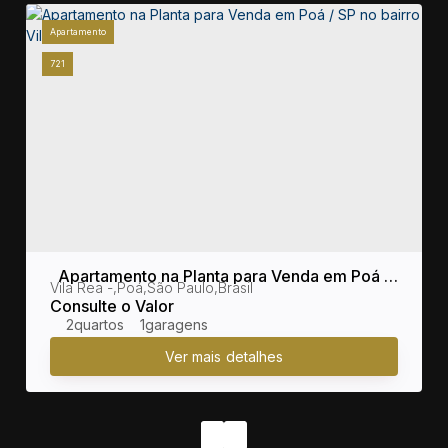
Apartamento
721
Apartamento na Planta para Venda em Poá /
sil
Vila Rea
,
Poá
,
São Paulo
,
Brasil
SP no bairro Vila Rea
Consulte o Valor
2
1