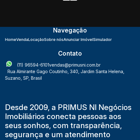
Navegação
Home
Venda
Locação
Sobre nós
Anunciar Imóvel
Simulador
Contato
(11) 96594-6101
vendas@primusni.com.br
Rua Almirante Gago Coutinho
,
340
,
Jardim Santa Helena
,
Suzano
,
SP
,
Brasil
Desde 2009, a PRIMUS NI Negócios
Imobiliários conecta pessoas aos
seus sonhos, com transparência,
segurança e um atendimento