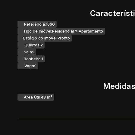
Característ
Referência:
1660
Tipo de Imóvel:
Residencial
»
Apartamento
Estágio do Imóvel:
Pronto
Quartos:
2
Sala:
1
Banheiro:
1
Vaga:
1
Medidas
Área Útil:
48 m²