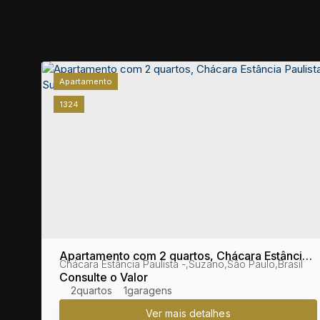
Apartamento
1324
gi
Apartamento com 2 quartos, Chácara Estância
Brasil
Chácara Estância Paulista
,
Suzano
,
São Paulo
,
Brasil
Paulista - Suzano
Consulte o Valor
2
1