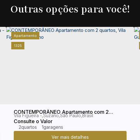
Outras opções para você!
Apartamento
1325
CONTEMPORÂNEO Apartamento com 2
Vila Figueira
,
Suzano
,
São Paulo
,
Brasil
quartos, Vila Figueira - Suzano
Consulte o Valor
2
1