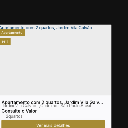
Apartamento
Apar
1417
1423
Apartamento com 2 quartos, Jardim Vila Galvão
Apar
Jardim Vila Galvão
,
Guarulhos
,
São Paulo
,
Brasil
Jard
- Guarulhos
- Mo
Consulte o Valor
Cons
2
2 