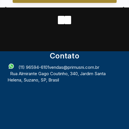
Contato
(11) 96594-6101
vendas@primusni.com.br
Rua Almirante Gago Coutinho
,
340
,
Jardim Santa
Helena
,
Suzano
,
SP
,
Brasil