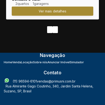
2
1
Navegação
Home
Venda
Locação
Sobre nós
Anunciar Imóvel
Simulador
Contato
(11) 96594-6101
vendas@primusni.com.br
Rua Almirante Gago Coutinho
,
340
,
Jardim Santa Helena
,
Suzano
,
SP
,
Brasil