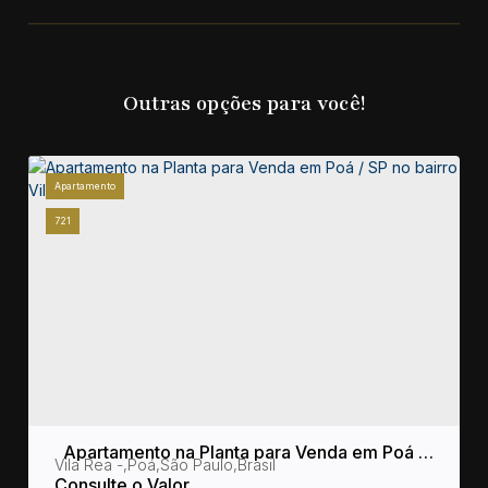
Outras opções para você!
Apartamento
721
Apartamento na Planta para Venda em Poá /
sil
Vila Rea
,
Poá
,
São Paulo
,
Brasil
SP no bairro Vila Rea
Consulte o Valor